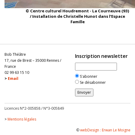
© Centre culturel Houdremont - La Courneuve (93)
/ Installation de Christelle Hunot dans l’Espace
Famille
Bob Théâtre
Inscription newsletter
17, rue de Brest – 35000 Rennes /
France
02 99 63 15 10
S'abonner
>
Email
Se désabonner
Licences N°2-005858 / N°3-005849
>
Mentions légales
©
webDesign : Erwan Le Moigne