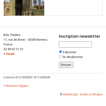
Bob Théâtre
Inscription newsletter
17, rue de Brest – 35000 Rennes /
France
02 99 63 15 10
S'abonner
>
Email
Se désabonner
Licences N°2-005858 / N°3-005849
>
Mentions légales
©
webDesign : Erwan Le Moigne