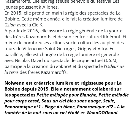
Kazamaroffs. Elle est régisseuse bénévole du festival Les
jeunes poussent à Allones.
En 2015, elle prend en main la régie des spectacles de La
Bobine. Cette même année, elle fait la création lumière de
Gzion
avec la Cie K.
A partir de 2016, elle assure la régie générale de la yourte
des frères Kazamaroffs et de son centre culturel itinérant. Et
mène de nombreuses actions socio-culturelles au pied des
tours de Villeneuve-Saint-Gerorges, Grigny et Vitry. En
parallèle, elle est chargée de la régie lumière et générale
avec Nicolas David du spectacle de cirque actuel
O.G.M
,
participe à la création du
Kabaret
et du spectacle
l’Odeur de
la terre
des frères Kazamaroffs.
Nolwenn est créatrice lumière et régisseuse pour La
Bobine depuis 2015. Elle a notamment collaboré sur
les spectacles
Petite mélopée pour Blanche
,
Petite mélodie
pour corps cassé
,
Sous un ciel bleu sans nuage
,
Seule
,
Panoramique n°1 - Eloge du blanc
,
Panoramique n°2 - A la
tombée de la nuit sous un ciel étoilé
et
WoooOOOoool
.